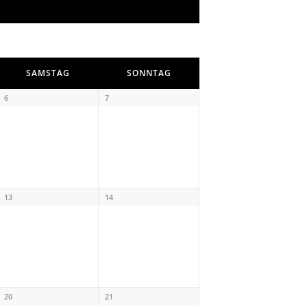
SAMSTAG
SONNTAG
6
7
13
14
20
21