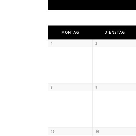
Kalender
Monatsnavigation
MONTAG
DIENSTAG
1
2
8
9
15
16