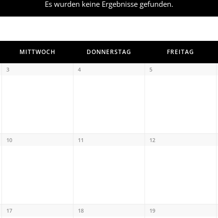
Es wurden keine Ergebnisse gefunden.
MITTWOCH
DONNERSTAG
FREITAG
3
4
5
10
11
12
17
18
19